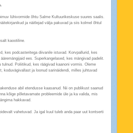
.
 toimuv lühivormide õhtu Salme Kultuurikeskuse suures saalis.
itekirjanikud ja näitlejad välja pakuvad ja siis kolmel õhtul
salt kaootiline.
d, kes podcasteritega diivanile istuvad. Korvpallurid, kes
 ääremängijaid ees. Superkangelased, kes mängivad padelit.
tulnud. Poliitikud, kes räägivad kaanoni vormis. Oleme
 koduvägivallast ja loonud sarinäidendi, milles juhtuvad
rakenduse abil etendusse kaasanud. Nii on publikust saanud
nna kõige põletavamate probleemide üle ja ka valida, mis
mängima hakkavad.
idevalt vahetuvad. Ja igal kuul tuleb anda paar uut kontserti