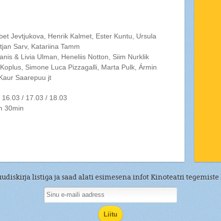
abet Jevtjukova, Henrik Kalmet, Ester Kuntu, Ursula
stjan Sarv, Katariina Tamm
anis & Livia Ulman, Heneliis Notton, Siim Nurklik
oplus, Simone Luca Pizzagalli, Marta Pulk, Ármin
Kaur Saarepuu jt
 16.03 / 17.03 / 18.03
2h 30min
uudiskirja listiga ja saad alati esimesena infot Kinoteatri tegemiste