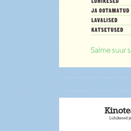
Kinotea
Lühikesed j