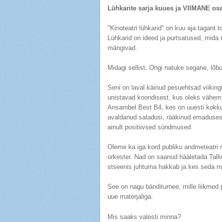
Lühkarite sarja kuues ja VIIMANE osa
"Kinoteatri lühkarid" on kuu aja tagant
Lühkarid on ideed ja purtsatused, mida nä
mängivad.
Midagi sellist. Ongi natuke segane, lõbu
Seni on laval käinud pesuehtsad viikingi
unistavad koondisest, kus oleks vähem
Ansambel Best B4, kes on uuesti kokku 
avaldanud saladusi, rääkinud emadusest,
ainult positiivsed sündmused.
Oleme ka iga kord publiku andmeteatri 
orkester. Nad on saanud hääletada Talli
stseenis juhtuma hakkab ja kes seda 
See on nagu bänditurnee, mille liikmed p
uue materjaliga.
Mis saaks valesti minna?