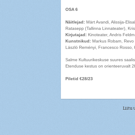
OSA 6
Näitlejad:
Märt Avandi, Alissija-Elis
Ratasepp (Tallinna Linnateater), Kri
Kirjutajad:
Kinoteater, Andris Feldm
Kunstnikud:
Markus Robam, Revo K
László Reményi, Francesco Rosso, 
Salme Kultuurikeskuse suures saalis
Etenduse kestus on orienteeruvalt 
Piletid €28/23
Liitu 