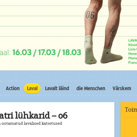
Action
Laval
Lavalt läind
die Menschen
Värskem
Toi
tri lühkarid – 06
a ootamatud lavalised katsetused